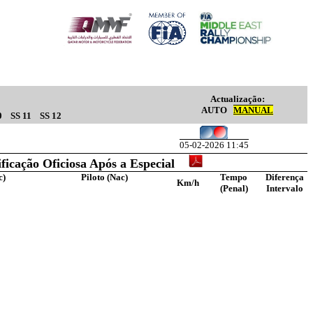
Actualização:
AUTO
MANUAL
0
SS 11
SS 12
05-02-2026 11:45
ificação Oficiosa Após a Especial
c)
Piloto (Nac)
Tempo
Diferença
Km/h
(Penal)
Intervalo