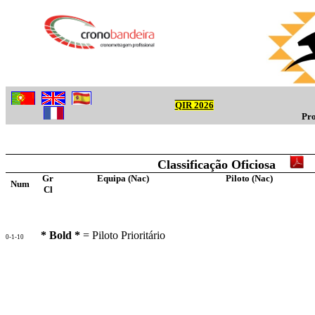
QIR 2026
Pro
Classificação Oficiosa
Gr
Equipa (Nac)
Piloto (Nac)
Num
Cl
* Bold *
= Piloto Prioritário
0-1-10