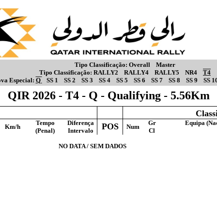
Tipo Classificação:
Overall
Master
Tipo Classificação:
RALLY2
RALLY4
RALLY5
NR4
T4
va Especial:
Q
SS 1
SS 2
SS 3
SS 4
SS 5
SS 6
SS 7
SS 8
SS 9
SS 1
QIR 2026 - T4 - Q - Qualifying - 5.56Km
Class
Tempo
Diferença
Gr
Equipa (Na
POS
Km/h
Num
(Penal)
Intervalo
Cl
NO DATA / SEM DADOS