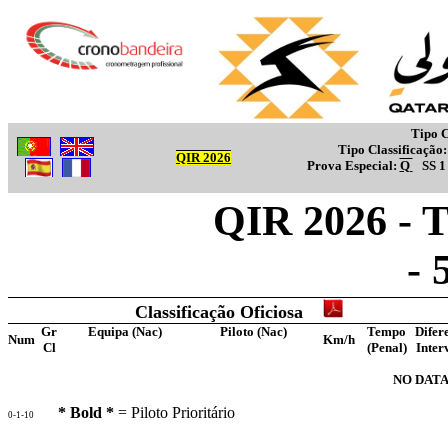
Tipo C
Tipo Classificação
QIR 2026
Prova Especial:
Q
SS 
QIR 2026 - T
-
Classificação Oficiosa
Gr
Equipa (Nac)
Piloto (Nac)
Tempo
Difer
Num
Km/h
Cl
(Penal)
Inter
NO DATA
* Bold *
= Piloto Prioritário
0-1-10