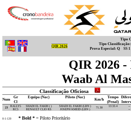
Tipo C
Tipo Classificação
QIR 2026
Prova Especial:
Q
SS 
QIR 2026 -
Waab Al Mas
Classificação Oficiosa
Gr
Equipa (Nac)
Piloto (Nac)
Tempo
Difer
Num
Km/h
Cl
(Penal)
Inter
RALLY5
SHADI EL FAKIH ( )
SHADI EL FAKIH (LBN )
13:33.4
--
23
71.30
RC5
RENAULT CLIO RS
JOSEPH KMEID (LBN )
--
* Bold *
= Piloto Prioritário
0-1-120