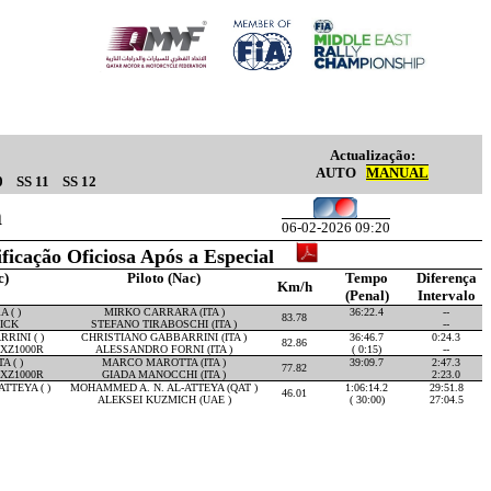
Actualização:
AUTO
MANUAL
0
SS 11
SS 12
m
06-02-2026 09:20
ificação Oficiosa Após a Especial
c)
Piloto (Nac)
Tempo
Diferença
Km/h
(Penal)
Intervalo
 ( )
MIRKO CARRARA (ITA )
36:22.4
--
83.78
ICK
STEFANO TIRABOSCHI (ITA )
--
RINI ( )
CHRISTIANO GABBARRINI (ITA )
36:46.7
0:24.3
82.86
XZ1000R
ALESSANDRO FORNI (ITA )
( 0:15)
--
 ( )
MARCO MAROTTA (ITA )
39:09.7
2:47.3
77.82
XZ1000R
GIADA MANOCCHI (ITA )
2:23.0
TTEYA ( )
MOHAMMED A. N. AL-ATTEYA (QAT )
1:06:14.2
29:51.8
46.01
ALEKSEI KUZMICH (UAE )
( 30:00)
27:04.5