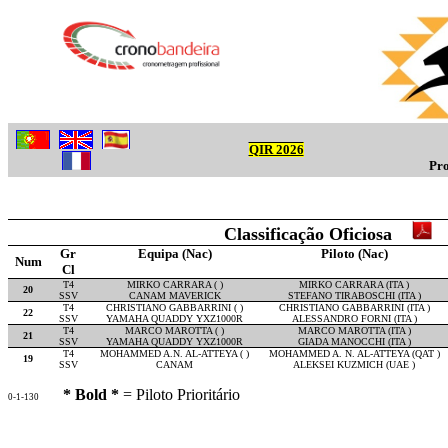
QIR 2026
Pro
Classificação Oficiosa
Gr
Equipa (Nac)
Piloto (Nac)
Num
Cl
T4
MIRKO CARRARA ( )
MIRKO CARRARA (ITA )
20
SSV
CANAM MAVERICK
STEFANO TIRABOSCHI (ITA )
T4
CHRISTIANO GABBARRINI ( )
CHRISTIANO GABBARRINI (ITA )
22
SSV
YAMAHA QUADDY YXZ1000R
ALESSANDRO FORNI (ITA )
T4
MARCO MAROTTA ( )
MARCO MAROTTA (ITA )
21
SSV
YAMAHA QUADDY YXZ1000R
GIADA MANOCCHI (ITA )
T4
MOHAMMED A.N. AL-ATTEYA ( )
MOHAMMED A. N. AL-ATTEYA (QAT )
19
SSV
CANAM
ALEKSEI KUZMICH (UAE )
* Bold *
= Piloto Prioritário
0-1-130