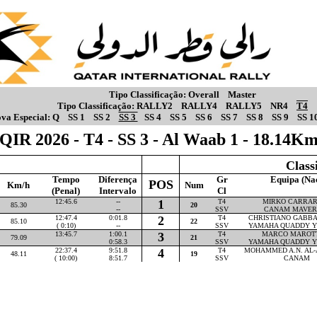
Tipo Classificação:
Overall
Master
Tipo Classificação:
RALLY2
RALLY4
RALLY5
NR4
T4
va Especial:
Q
SS 1
SS 2
SS 3
SS 4
SS 5
SS 6
SS 7
SS 8
SS 9
SS 1
QIR 2026 - T4 - SS 3 - Al Waab 1 - 18.14K
Class
Tempo
Diferença
Gr
Equipa (Na
POS
Km/h
Num
(Penal)
Intervalo
Cl
12:45.6
--
1
T4
MIRKO CARRARA
85.30
20
--
SSV
CANAM MAVER
12:47.4
0:01.8
2
T4
CHRISTIANO GABBAR
85.10
22
( 0:10)
--
SSV
YAMAHA QUADDY Y
13:45.7
1:00.1
3
T4
MARCO MAROTTA
79.09
21
0:58.3
SSV
YAMAHA QUADDY Y
22:37.4
9:51.8
4
T4
MOHAMMED A.N. AL-A
48.11
19
( 10:00)
8:51.7
SSV
CANAM