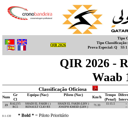
Tipo C
Tipo Classificação
QIR 2026
Prova Especial:
Q
SS 
QIR 2026 - R
Waab 
Classificação Oficiosa
Gr
Equipa (Nac)
Piloto (Nac)
Tempo
Difer
Num
Km/h
Cl
(Penal)
Inter
RALLY5
SHADI EL FAKIH ( )
SHADI EL FAKIH (LBN )
15:15.5
--
23
71.33
RC5
RENAULT CLIO RS
JOSEPH KMEID (LBN )
--
* Bold *
= Piloto Prioritário
0-1-130