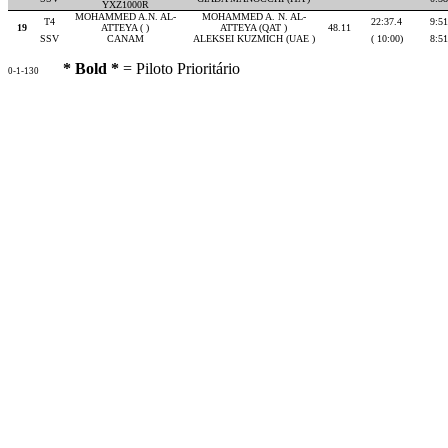
YXZ1000R
MOHAMMED A.N. AL-
MOHAMMED A. N. AL-
T4
22:37.4
9:51
19
ATTEYA ( )
ATTEYA (QAT )
48.11
SSV
CANAM
ALEKSEI KUZMICH (UAE )
( 10:00)
8:51
* Bold *
= Piloto Prioritário
0-1-130