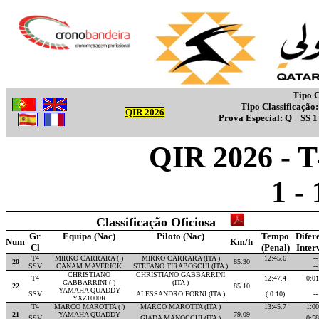
Tipo C
Tipo Classificação
QIR 2026
Prova Especial:
Q
SS 
QIR 2026 - T
1 -
Classificação Oficiosa
Gr
Equipa (Nac)
Piloto (Nac)
Tempo
Difer
Num
Km/h
Cl
(Penal)
Inter
T4
MIRKO CARRARA ( )
MIRKO CARRARA (ITA )
12:45.6
--
20
85.30
SSV
CANAM MAVERICK
STEFANO TIRABOSCHI (ITA )
--
CHRISTIANO
CHRISTIANO GABBARRINI
T4
12:47.4
0:01
GABBARRINI ( )
(ITA )
22
85.10
YAMAHA QUADDY
SSV
ALESSANDRO FORNI (ITA )
( 0:10)
--
YXZ1000R
T4
MARCO MAROTTA ( )
MARCO MAROTTA (ITA )
13:45.7
1:00
21
YAMAHA QUADDY
79.09
SSV
GIADA MANOCCHI (ITA )
0:58