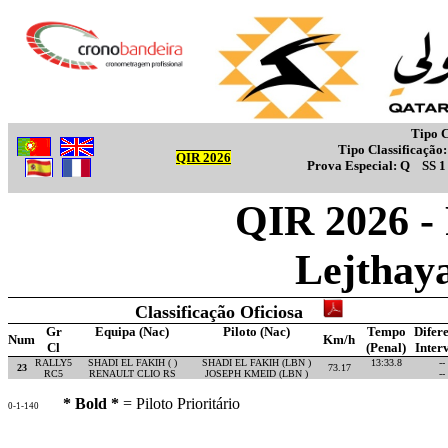
Tipo C
Tipo Classificação
QIR 2026
Prova Especial:
Q
SS 
QIR 2026 -
Lejthay
Classificação Oficiosa
Gr
Equipa (Nac)
Piloto (Nac)
Tempo
Difer
Num
Km/h
Cl
(Penal)
Inter
RALLY5
SHADI EL FAKIH ( )
SHADI EL FAKIH (LBN )
13:33.8
--
23
73.17
RC5
RENAULT CLIO RS
JOSEPH KMEID (LBN )
--
* Bold *
= Piloto Prioritário
0-1-140