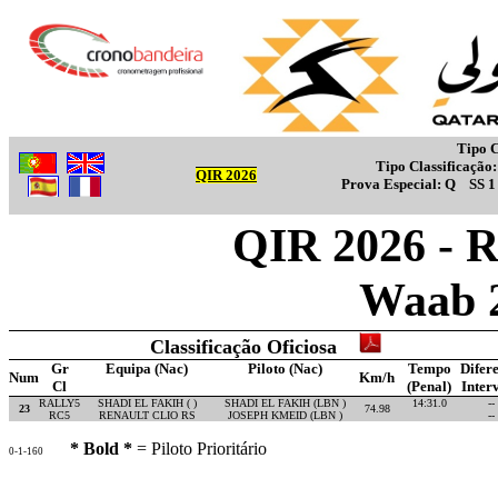
Tipo C
Tipo Classificação
QIR 2026
Prova Especial:
Q
SS 
QIR 2026 - R
Waab 
Classificação Oficiosa
Gr
Equipa (Nac)
Piloto (Nac)
Tempo
Difer
Num
Km/h
Cl
(Penal)
Inter
RALLY5
SHADI EL FAKIH ( )
SHADI EL FAKIH (LBN )
14:31.0
--
23
74.98
RC5
RENAULT CLIO RS
JOSEPH KMEID (LBN )
--
* Bold *
= Piloto Prioritário
0-1-160