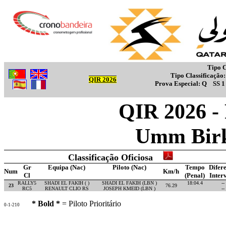
Tipo C
Tipo Classificação
QIR 2026
Prova Especial:
Q
SS 
QIR 2026 -
Umm Birk
Classificação Oficiosa
Gr
Equipa (Nac)
Piloto (Nac)
Tempo
Difer
Num
Km/h
Cl
(Penal)
Inter
RALLY5
SHADI EL FAKIH ( )
SHADI EL FAKIH (LBN )
18:04.4
--
23
76.29
RC5
RENAULT CLIO RS
JOSEPH KMEID (LBN )
--
* Bold *
= Piloto Prioritário
0-1-210