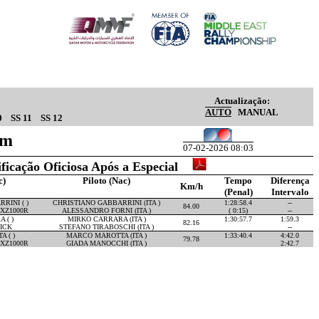
Actualização:
AUTO
MANUAL
0
SS 11
SS 12
Km
07-02-2026 08:03
ificação Oficiosa Após a Especial
c)
Piloto (Nac)
Tempo
Diferença
Km/h
(Penal)
Intervalo
RINI ( )
CHRISTIANO GABBARRINI (ITA )
1:28:58.4
--
84.00
XZ1000R
ALESSANDRO FORNI (ITA )
( 0:15)
--
 ( )
MIRKO CARRARA (ITA )
1:30:57.7
1:59.3
82.16
ICK
STEFANO TIRABOSCHI (ITA )
--
 ( )
MARCO MAROTTA (ITA )
1:33:40.4
4:42.0
79.78
XZ1000R
GIADA MANOCCHI (ITA )
2:42.7