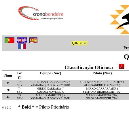
QIR 2026
Pro
Q
Classificação Oficiosa
Gr
Equipa (Nac)
Piloto (Nac)
Num
Cl
T4
CHRISTIANO GABBARRINI ( )
CHRISTIANO GABBARRINI (ITA )
22
SSV
YAMAHA QUADDY YXZ1000R
ALESSANDRO FORNI (ITA )
T4
MIRKO CARRARA ( )
MIRKO CARRARA (ITA )
20
SSV
CANAM MAVERICK
STEFANO TIRABOSCHI (ITA )
T4
MARCO MAROTTA ( )
MARCO MAROTTA (ITA )
21
SSV
YAMAHA QUADDY YXZ1000R
GIADA MANOCCHI (ITA )
* Bold *
= Piloto Prioritário
0-1-210