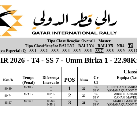
Tipo Classificação:
Overall
Master
Tipo Classificação:
RALLY2
RALLY4
RALLY5
NR4
T4
va Especial:
Q
SS 1
SS 2
SS 3
SS 4
SS 5
SS 6
SS 7
SS 8
SS 9
SS 1
IR 2026 - T4 - SS 7 - Umm Birka 1 - 22.98
Class
Tempo
Diferença
Gr
Equipa (Na
POS
Km/h
Num
(Penal)
Intervalo
Cl
15:10.2
--
1
T4
CHRISTIANO GABBAR
90.89
22
--
SSV
YAMAHA QUADDY Y
15:11.7
0:01.5
2
T4
MIRKO CARRARA
90.74
20
--
SSV
CANAM MAVER
16:06.8
0:56.6
3
T4
MARCO MAROTTA
85.57
21
0:55.1
SSV
YAMAHA QUADDY Y