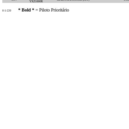
YXZ1000R
* Bold *
= Piloto Prioritário
0-1-220