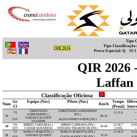
Tipo C
Tipo Classificação
QIR 2026
Prova Especial:
Q
SS 
QIR 2026 -
Laffan
Classificação Oficiosa
Gr
Equipa (Nac)
Piloto (Nac)
Tempo
Difer
Num
Km/h
Cl
(Penal)
Inter
CHRISTIANO
CHRISTIANO GABBARRINI
T4
11:55.6
--
GABBARRINI ( )
(ITA )
22
84.16
YAMAHA QUADDY
SSV
ALESSANDRO FORNI (ITA )
--
YXZ1000R
T4
MIRKO CARRARA ( )
MIRKO CARRARA (ITA )
11:56.7
0:01
20
84.04
SSV
CANAM MAVERICK
STEFANO TIRABOSCHI (ITA )
( 0:05)
--
T4
MARCO MAROTTA ( )
MARCO MAROTTA (ITA )
12:46.8
0:51
21
YAMAHA QUADDY
78.54
SSV
GIADA MANOCCHI (ITA )
0:50