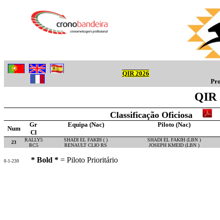
QIR 2026
Pro
QIR 
Classificação Oficiosa
Gr
Equipa (Nac)
Piloto (Nac)
Num
Cl
RALLY5
SHADI EL FAKIH ( )
SHADI EL FAKIH (LBN )
23
RC5
RENAULT CLIO RS
JOSEPH KMEID (LBN )
* Bold *
= Piloto Prioritário
0-1-230