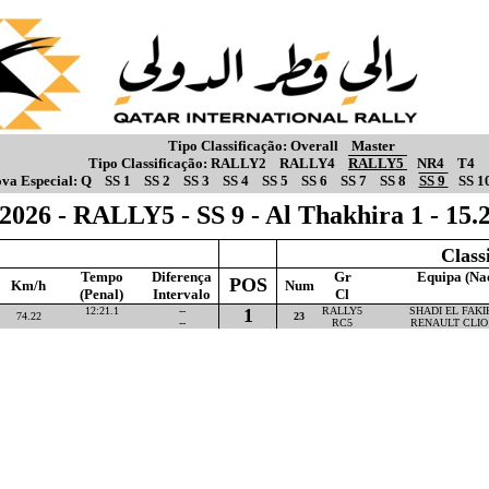
Tipo Classificação:
Overall
Master
Tipo Classificação:
RALLY2
RALLY4
RALLY5
NR4
T4
va Especial:
Q
SS 1
SS 2
SS 3
SS 4
SS 5
SS 6
SS 7
SS 8
SS 9
SS 1
2026 - RALLY5 - SS 9 - Al Thakhira 1 - 15
Class
Tempo
Diferença
Gr
Equipa (Na
POS
Km/h
Num
(Penal)
Intervalo
Cl
12:21.1
--
1
RALLY5
SHADI EL FAKIH
74.22
23
--
RC5
RENAULT CLIO