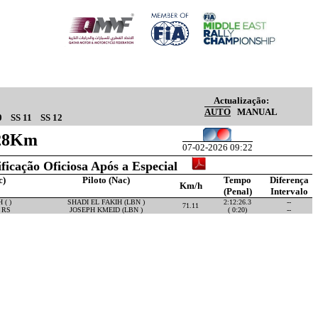
Actualização:
AUTO
MANUAL
0
SS 11
SS 12
.28Km
07-02-2026 09:22
ificação Oficiosa Após a Especial
c)
Piloto (Nac)
Tempo
Diferença
Km/h
(Penal)
Intervalo
 ( )
SHADI EL FAKIH (LBN )
2:12:26.3
--
71.11
 RS
JOSEPH KMEID (LBN )
( 0:20)
--