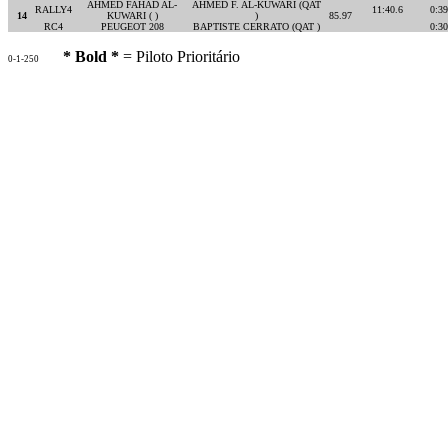
AHMED FAHAD AL-
AHMED F. AL-KUWARI (QAT
RALLY4
11:40.6
0:39
14
KUWARI ( )
)
85.97
RC4
PEUGEOT 208
BAPTISTE CERRATO (QAT )
0:30
* Bold *
= Piloto Prioritário
0-1-250