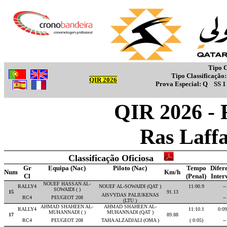
Tipo C
Tipo Classificação
QIR 2026
Prova Especial:
Q
SS 
QIR 2026 - 
Ras Laff
Classificação Oficiosa
Gr
Equipa (Nac)
Piloto (Nac)
Tempo
Difer
Num
Km/h
Cl
(Penal)
Inter
NOUEF HASSAN AL-
RALLY4
NOUEF AL-SOWAIDI (QAT )
11:00.9
--
SOWAIDI ( )
15
91.13
AISVYDAS PALIUKENAS
RC4
PEUGEOT 208
--
(LTU )
AHMAD SHAHEEN AL-
AHMAD SHAHEEN AL-
RALLY4
11:10.1
0:09
MUHANNADI ( )
MUHANNADI (QAT )
17
89.88
RC4
PEUGEOT 208
TAHA ALZADJALI (OMA )
( 0:05)
--