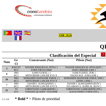
QIR 2026
QI
Clasificación del Especial
Gr
Concursante (Nat)
Piloto (Nat)
Num
Cl
RALLY2
NASSER KHALIFA AL-ATYA ( )
NASSER KHALIFA AL-ATYA (QAT )
3
RC2
FORD FIESTA MKII
ZIAD CHEHAB (LBN )
NR4
SAMI FLEIFEL ( )
SAMI FLEIFEL (JOR )
8
RC2
MITSUBISHI LANCER EVO X
YAZAN M.R. JUMA (JOR )
NR4
MOHAMED MANSOOR PAROL ( )
MOHAMED MANSOOR PAROL (IND )
10
RC2
MITSUBISHI LANCER EVO X
LENIN J (IND )
NR4
JASSIM I. ALMUQAHWI ( )
JASSIM I. ALMUQAHWI (KUW )
7
RC2
MITSUBISHI LANCER EVO X
SULAIMAN A. ALHELAL (KUW )
T4
CHRISTIANO GABBARRINI ( )
CHRISTIANO GABBARRINI (ITA )
22
SSV
YAMAHA QUADDY YXZ1000R
ALESSANDRO FORNI (ITA )
* Bold *
= Piloto de prioridad
2-1-110