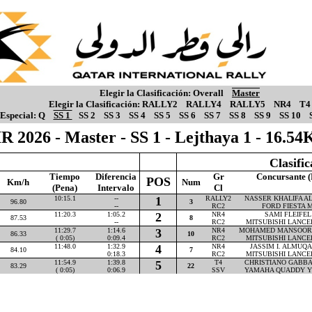
Elegir la Clasificación:
Overall
Master
Elegir la Clasificación:
RALLY2
RALLY4
RALLY5
NR4
T4
Especial:
Q
SS 1
SS 2
SS 3
SS 4
SS 5
SS 6
SS 7
SS 8
SS 9
SS 10
R 2026 - Master - SS 1 - Lejthaya 1 - 16.5
Clasifi
Tiempo
Diferencia
Gr
Concursante (
POS
Km/h
Num
(Pena)
Intervalo
Cl
10:15.1
--
1
RALLY2
NASSER KHALIFA AL-
96.80
3
--
RC2
FORD FIESTA M
11:20.3
1:05.2
2
NR4
SAMI FLEIFEL 
87.53
8
--
RC2
MITSUBISHI LANCE
11:29.7
1:14.6
3
NR4
MOHAMED MANSOOR P
86.33
10
( 0:05)
0:09.4
RC2
MITSUBISHI LANCE
11:48.0
1:32.9
4
NR4
JASSIM I. ALMUQAH
84.10
7
0:18.3
RC2
MITSUBISHI LANCE
11:54.9
1:39.8
5
T4
CHRISTIANO GABBAR
83.29
22
( 0:05)
0:06.9
SSV
YAMAHA QUADDY Y