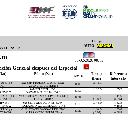
Cargar:
AUTO
MANUAL
SS 11
SS 12
4Km
06-02-2026 08:15
cación General después del Especial
Nat)
Piloto (Nat)
Tiempo
Diferencia
Km/h
(Pena)
Intervalo
ATYA ( )
NASSER KHALIFA AL-ATYA (QAT )
10:15.1
--
96.80
KII
ZIAD CHEHAB (LBN )
--
( )
SAMI FLEIFEL (JOR )
11:20.3
1:05.2
87.53
R EVO X
YAZAN M.R. JUMA (JOR )
--
AROL ( )
MOHAMED MANSOOR PAROL (IND )
11:29.7
1:14.6
86.33
R EVO X
LENIN J (IND )
( 0:05)
0:09.4
WI ( )
JASSIM I. ALMUQAHWI (KUW )
11:48.0
1:32.9
84.10
R EVO X
SULAIMAN A. ALHELAL (KUW )
0:18.3
RINI ( )
CHRISTIANO GABBARRINI (ITA )
11:54.9
1:39.8
83.29
XZ1000R
ALESSANDRO FORNI (ITA )
( 0:05)
0:06.9