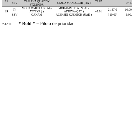
21
YAMAHA QUADDY
78.67
SSV
GIADA MANOCCHI (ITA )
0:42
YXZ1000R
MOHAMMED A.N. AL-
MOHAMMED A. N. AL-
T4
21:37.0
10:00
19
ATTEYA ( )
ATTEYA (QAT )
45.91
SSV
CANAM
ALEKSEI KUZMICH (UAE )
( 10:00)
9:00
* Bold *
= Piloto de prioridad
2-1-110