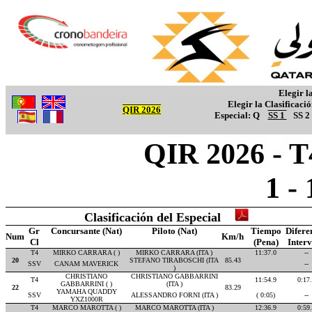
Elegir l
Elegir la Clasificaci
QIR 2026
Especial:
Q
SS 1
SS 2
QIR 2026 - T4
1 -
Clasificación del Especial
Gr
Concursante (Nat)
Piloto (Nat)
Tiempo
Difere
Num
Km/h
Cl
(Pena)
Inter
T4
MIRKO CARRARA ( )
MIRKO CARRARA (ITA )
11:37.0
--
20
STEFANO TIRABOSCHI (ITA
85.43
SSV
CANAM MAVERICK
--
)
CHRISTIANO
CHRISTIANO GABBARRINI
T4
11:54.9
0:17
GABBARRINI ( )
(ITA )
22
83.29
YAMAHA QUADDY
SSV
ALESSANDRO FORNI (ITA )
( 0:05)
--
YXZ1000R
T4
MARCO MAROTTA ( )
MARCO MAROTTA (ITA )
12:36.9
0:59