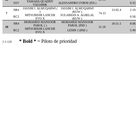
YAMAHA QUADDY
SSV
ALESSANDRO FORNI (ITA )
0:32
YXZ1000R
JASSIM I. ALMUQAHWI (
JASSIM I. ALMUQAHWI
NR4
13:02.4
2:19
)
(KUW )
7
74.13
MITSUBISHI LANCER
SULAIMAN A. ALHELAL
RC2
0:58
EVO X
(KUW )
MOHAMED MANSOOR
MOHAMED MANSOOR
NR4
18:51.5
8:08
PAROL ( )
PAROL (IND )
10
51.26
MITSUBISHI LANCER
RC2
LENIN J (IND )
5:49
EVO X
* Bold *
= Piloto de prioridad
2-1-120