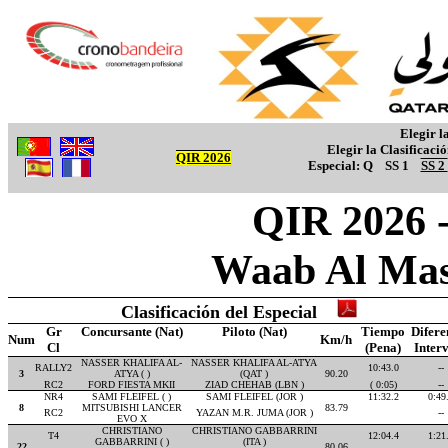
Elegir l
Elegir la Clasificaci
QIR 2026
Especial:
Q
SS 1
SS 2
QIR 2026 -
Waab Al Mas
Clasificación del Especial
Gr
Concursante (Nat)
Piloto (Nat)
Tiempo
Difere
Num
Km/h
Cl
(Pena)
Inter
NASSER KHALIFA AL-
NASSER KHALIFA AL-ATYA
RALLY2
10:43.0
--
3
ATYA ( )
(QAT )
90.20
RC2
FORD FIESTA MKII
ZIAD CHEHAB (LBN )
( 0:05)
--
NR4
SAMI FLEIFEL ( )
SAMI FLEIFEL (JOR )
11:32.2
0:49
8
MITSUBISHI LANCER
83.79
RC2
YAZAN M.R. JUMA (JOR )
--
EVO X
CHRISTIANO
CHRISTIANO GABBARRINI
T4
12:04.4
1:21
GABBARRINI ( )
(ITA )
22
80.06