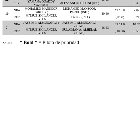
YAMAHA QUADDY
SSV
ALESSANDRO FORNI (ITA )
0:40
YXZ1000R
MOHAMED MANSOOR
MOHAMED MANSOOR
NR4
12:16.0
2:02
PAROL ( )
PAROL (IND )
10
80.90
MITSUBISHI LANCER
RC2
LENIN J (IND )
( 0:30)
0:24
EVO X
JASSIM I. ALMUQAHWI (
JASSIM I. ALMUQAHWI
NR4
21:11.6
10:57
)
(KUW )
7
46.83
MITSUBISHI LANCER
SULAIMAN A. ALHELAL
RC2
( 10:00)
8:55
EVO X
(KUW )
* Bold *
= Piloto de prioridad
2-1-140