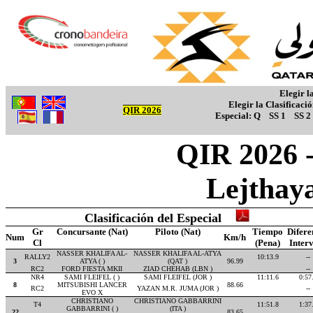
Elegir l
Elegir la Clasificaci
QIR 2026
Especial:
Q
SS 1
SS 2
QIR 2026 -
Lejthay
Clasificación del Especial
Gr
Concursante (Nat)
Piloto (Nat)
Tiempo
Difere
Num
Km/h
Cl
(Pena)
Inter
NASSER KHALIFA AL-
NASSER KHALIFA AL-ATYA
RALLY2
10:13.9
--
3
ATYA ( )
(QAT )
96.99
RC2
FORD FIESTA MKII
ZIAD CHEHAB (LBN )
--
NR4
SAMI FLEIFEL ( )
SAMI FLEIFEL (JOR )
11:11.6
0:57
8
MITSUBISHI LANCER
88.66
RC2
YAZAN M.R. JUMA (JOR )
--
EVO X
CHRISTIANO
CHRISTIANO GABBARRINI
T4
11:51.8
1:37
GABBARRINI ( )
(ITA )
22
83.65