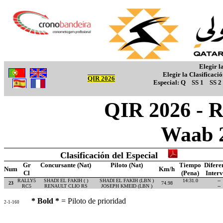
Elegir l
Elegir la Clasificaci
QIR 2026
Especial:
Q
SS 1
SS 2
QIR 2026 - R
Waab 
Clasificación del Especial
Gr
Concursante (Nat)
Piloto (Nat)
Tiempo
Difere
Num
Km/h
Cl
(Pena)
Inter
RALLY5
SHADI EL FAKIH ( )
SHADI EL FAKIH (LBN )
14:31.0
--
23
74.98
RC5
RENAULT CLIO RS
JOSEPH KMEID (LBN )
--
* Bold *
= Piloto de prioridad
2-1-160