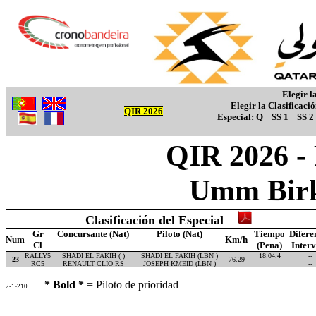
Elegir l
Elegir la Clasificaci
QIR 2026
Especial:
Q
SS 1
SS 2
QIR 2026 -
Umm Birk
Clasificación del Especial
Gr
Concursante (Nat)
Piloto (Nat)
Tiempo
Difere
Num
Km/h
Cl
(Pena)
Inter
RALLY5
SHADI EL FAKIH ( )
SHADI EL FAKIH (LBN )
18:04.4
--
23
76.29
RC5
RENAULT CLIO RS
JOSEPH KMEID (LBN )
--
* Bold *
= Piloto de prioridad
2-1-210