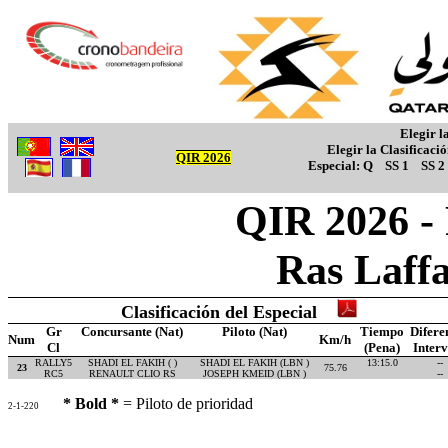
Elegir l
Elegir la Clasificaci
QIR 2026
Especial:
Q
SS 1
SS 2
QIR 2026 -
Ras Laff
Clasificación del Especial
Gr
Concursante (Nat)
Piloto (Nat)
Tiempo
Difere
Num
Km/h
Cl
(Pena)
Inter
RALLY5
SHADI EL FAKIH ( )
SHADI EL FAKIH (LBN )
13:15.0
--
23
75.76
RC5
RENAULT CLIO RS
JOSEPH KMEID (LBN )
--
* Bold *
= Piloto de prioridad
2-1-220