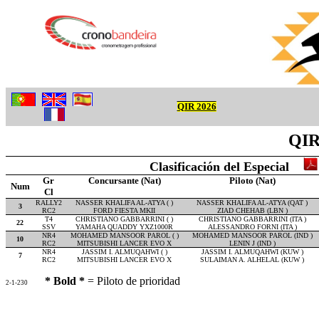
QIR 2026
QIR 
Clasificación del Especial
Gr
Concursante (Nat)
Piloto (Nat)
Num
Cl
RALLY2
NASSER KHALIFA AL-ATYA ( )
NASSER KHALIFA AL-ATYA (QAT )
3
RC2
FORD FIESTA MKII
ZIAD CHEHAB (LBN )
T4
CHRISTIANO GABBARRINI ( )
CHRISTIANO GABBARRINI (ITA )
22
SSV
YAMAHA QUADDY YXZ1000R
ALESSANDRO FORNI (ITA )
NR4
MOHAMED MANSOOR PAROL ( )
MOHAMED MANSOOR PAROL (IND )
10
RC2
MITSUBISHI LANCER EVO X
LENIN J (IND )
NR4
JASSIM I. ALMUQAHWI ( )
JASSIM I. ALMUQAHWI (KUW )
7
RC2
MITSUBISHI LANCER EVO X
SULAIMAN A. ALHELAL (KUW )
* Bold *
= Piloto de prioridad
2-1-230