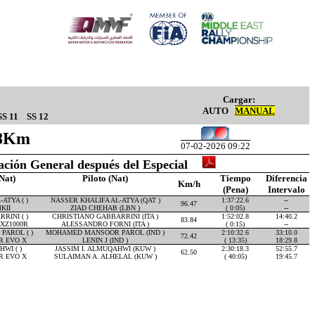
Cargar:
AUTO
MANUAL
SS 11
SS 12
.28Km
07-02-2026 09:22
cación General después del Especial
Nat)
Piloto (Nat)
Tiempo
Diferencia
Km/h
(Pena)
Intervalo
ATYA ( )
NASSER KHALIFA AL-ATYA (QAT )
1:37:22.6
--
96.47
KII
ZIAD CHEHAB (LBN )
( 0:05)
--
RINI ( )
CHRISTIANO GABBARRINI (ITA )
1:52:02.8
14:40.2
83.84
XZ1000R
ALESSANDRO FORNI (ITA )
( 0:15)
--
AROL ( )
MOHAMED MANSOOR PAROL (IND )
2:10:32.6
33:10.0
72.42
R EVO X
LENIN J (IND )
( 13:35)
18:29.8
WI ( )
JASSIM I. ALMUQAHWI (KUW )
2:30:18.3
52:55.7
62.50
R EVO X
SULAIMAN A. ALHELAL (KUW )
( 40:05)
19:45.7