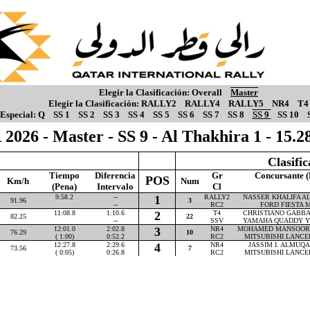
Elegir la Clasificación:
Overall
Master
Elegir la Clasificación:
RALLY2
RALLY4
RALLY5
NR4
T4
Especial:
Q
SS 1
SS 2
SS 3
SS 4
SS 5
SS 6
SS 7
SS 8
SS 9
SS 10
2026 - Master - SS 9 - Al Thakhira 1 - 15
Clasifi
Tiempo
Diferencia
Gr
Concursante (
POS
Km/h
Num
(Pena)
Intervalo
Cl
9:58.2
--
1
RALLY2
NASSER KHALIFA AL-
91.96
3
--
RC2
FORD FIESTA M
11:08.8
1:10.6
2
T4
CHRISTIANO GABBAR
82.25
22
--
SSV
YAMAHA QUADDY Y
12:01.0
2:02.8
3
NR4
MOHAMED MANSOOR P
76.29
10
( 1:00)
0:52.2
RC2
MITSUBISHI LANCE
12:27.8
2:29.6
4
NR4
JASSIM I. ALMUQAH
73.56
7
( 0:05)
0:26.8
RC2
MITSUBISHI LANCE