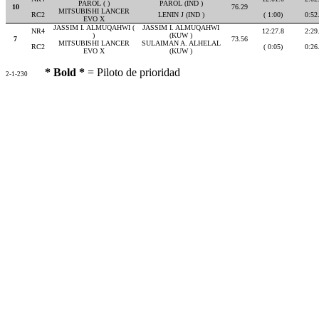
PAROL ( )
PAROL (IND )
10
76.29
MITSUBISHI LANCER
RC2
LENIN J (IND )
( 1:00)
0:52
EVO X
JASSIM I. ALMUQAHWI (
JASSIM I. ALMUQAHWI
NR4
12:27.8
2:29
)
(KUW )
7
73.56
MITSUBISHI LANCER
SULAIMAN A. ALHELAL
RC2
( 0:05)
0:26
EVO X
(KUW )
* Bold *
= Piloto de prioridad
2-1-230