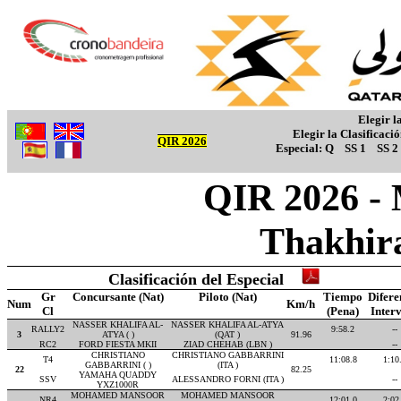
Elegir l
Elegir la Clasificaci
QIR 2026
Especial:
Q
SS 1
SS 2
QIR 2026 - M
Thakhir
Clasificación del Especial
Gr
Concursante (Nat)
Piloto (Nat)
Tiempo
Difere
Num
Km/h
Cl
(Pena)
Inter
NASSER KHALIFA AL-
NASSER KHALIFA AL-ATYA
RALLY2
9:58.2
--
3
ATYA ( )
(QAT )
91.96
RC2
FORD FIESTA MKII
ZIAD CHEHAB (LBN )
--
CHRISTIANO
CHRISTIANO GABBARRINI
T4
11:08.8
1:10
GABBARRINI ( )
(ITA )
22
82.25
YAMAHA QUADDY
SSV
ALESSANDRO FORNI (ITA )
--
YXZ1000R
MOHAMED MANSOOR
MOHAMED MANSOOR
NR4
12:01.0
2:02