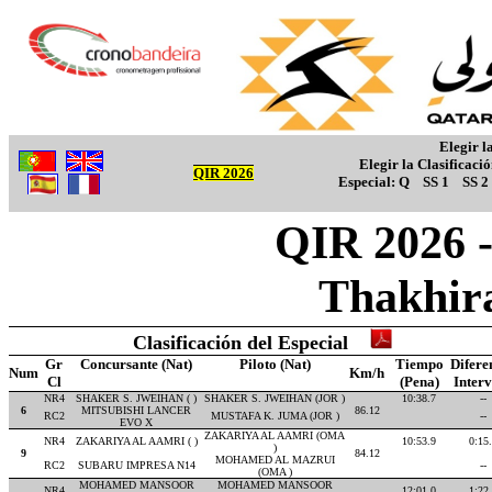
Elegir l
Elegir la Clasificaci
QIR 2026
Especial:
Q
SS 1
SS 2
QIR 2026 -
Thakhir
Clasificación del Especial
Gr
Concursante (Nat)
Piloto (Nat)
Tiempo
Difere
Num
Km/h
Cl
(Pena)
Inter
NR4
SHAKER S. JWEIHAN ( )
SHAKER S. JWEIHAN (JOR )
10:38.7
--
6
MITSUBISHI LANCER
86.12
RC2
MUSTAFA K. JUMA (JOR )
--
EVO X
ZAKARIYA AL AAMRI (OMA
NR4
ZAKARIYA AL AAMRI ( )
10:53.9
0:15
)
9
84.12
MOHAMED AL MAZRUI
RC2
SUBARU IMPRESA N14
--
(OMA )
MOHAMED MANSOOR
MOHAMED MANSOOR
NR4
12:01.0
1:22