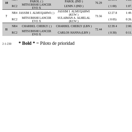
PAROL ( )
PAROL (IND )
10
76.29
MITSUBISHI LANCER
RC2
LENIN J (IND )
( 1:00)
1:07
EVO X
JASSIM I. ALMUQAHWI
NR4
JASSIM I. ALMUQAHWI ( )
12:27.8
1:49
(KUW )
7
73.56
MITSUBISHI LANCER
SULAIMAN A. ALHELAL
RC2
( 0:05)
0:26
EVO X
(KUW )
NR4
CHARBEL CHEBLY ( )
CHARBEL CHEBLY (LBN )
12:39.4
2:00
11
72.44
MITSUBISHI LANCER
RC2
CARLOS HANNA (LBN )
( 0:30)
0:11
EVO X
* Bold *
= Piloto de prioridad
2-1-230