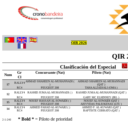
QIR 2026
QIR 
Clasificación del Especial
Gr
Concursante (Nat)
Piloto (Nat)
Num
Cl
AHMAD SHAHEEN AL-MUHANNADI (
AHMAD SHAHEEN AL-MUHANNADI
RALLY4
17
)
(QAT )
RC4
PEUGEOT 208
TAHA ALZADJALI (OMA )
RALLY4
RASHID JUMA AL-MUHANNADI ( )
RASHID JUMA AL-MUHANNADI (QAT )
12
RC4
PEUGEOT 208
GARY MC ELHINNEY (IRL )
RALLY4
NOUEF HASSAN AL-SOWAIDI ( )
NOUEF AL-SOWAIDI (QAT )
15
RC4
PEUGEOT 208
AISVYDAS PALIUKENAS (LTU )
RALLY4
AHMED FAHAD AL-KUWARI ( )
AHMED F. AL-KUWARI (QAT )
14
RC4
PEUGEOT 208
BAPTISTE CERRATO (QAT )
* Bold *
= Piloto de prioridad
2-1-240