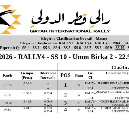
Elegir la Clasificación:
Overall
Master
Elegir la Clasificación:
RALLY2
RALLY4
RALLY5
NR4
T4
Especial:
Q
SS 1
SS 2
SS 3
SS 4
SS 5
SS 6
SS 7
SS 8
SS 9
SS 10
2026 - RALLY4 - SS 10 - Umm Birka 2 - 22
Clasifi
Tiempo
Diferencia
Gr
Concursante (
POS
Km/h
Num
(Pena)
Intervalo
Cl
13:31.6
--
RALLY4
RASHID JUMA AL-MUHA
1
101.93
12
--
RC4
PEUGEOT 20
AHMAD SHAHEEN AL-M
13:39.0
0:07.4
RALLY4
2
101.01
17
)
--
RC4
PEUGEOT 20
13:41.5
0:09.9
3
RALLY4
NOUEF HASSAN AL-SO
100.70
15
0:02.5
RC4
PEUGEOT 20
14:04.9
0:33.3
4
RALLY4
AHMED FAHAD AL-KU
97.91
14
0:23.4
RC4
PEUGEOT 20