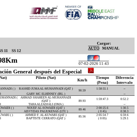
Cargar:
AUTO
MANUAL
SS 11
SS 12
.98Km
07-02-2026 11:43
cación General después del Especial
Nat)
Piloto (Nat)
Tiempo
Diferencia
Km/h
(Pena)
Intervalo
NNADI ( )
RASHID JUMA AL-MUHANNADI (QAT )
1:58:55.1
--
90.59
8
GARY MC ELHINNEY (IRL )
--
UHANNADI (
AHMAD SHAHEEN AL-MUHANNADI
1:59:47.3
0:52.2
(QAT )
89.93
8
TAHA ALZADJALI (OMA )
--
WAIDI ( )
NOUEF AL-SOWAIDI (QAT )
2:00:25.6
1:30.5
89.46
8
AISVYDAS PALIUKENAS (LTU )
( 0:45)
0:38.3
WARI ( )
AHMED F. AL-KUWARI (QAT )
2:05:54.7
6:59.6
85.56
8
BAPTISTE CERRATO (QAT )
( 0:05)
5:29.1