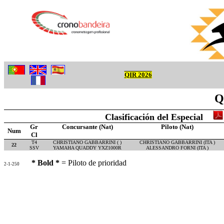
QIR 2026
Q
Clasificación del Especial
Gr
Concursante (Nat)
Piloto (Nat)
Num
Cl
T4
CHRISTIANO GABBARRINI ( )
CHRISTIANO GABBARRINI (ITA )
22
SSV
YAMAHA QUADDY YXZ1000R
ALESSANDRO FORNI (ITA )
* Bold *
= Piloto de prioridad
2-1-250