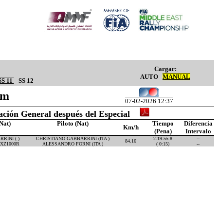
Cargar:
AUTO
MANUAL
SS 11
SS 12
Km
07-02-2026 12:37
cación General después del Especial
Nat)
Piloto (Nat)
Tiempo
Diferencia
Km/h
(Pena)
Intervalo
RINI ( )
CHRISTIANO GABBARRINI (ITA )
2:19:55.8
--
84.16
XZ1000R
ALESSANDRO FORNI (ITA )
( 0:15)
--