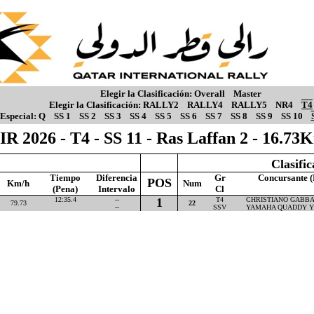
Elegir la Clasificación:
Overall
Master
Elegir la Clasificación:
RALLY2
RALLY4
RALLY5
NR4
T4
Especial:
Q
SS 1
SS 2
SS 3
SS 4
SS 5
SS 6
SS 7
SS 8
SS 9
SS 10
IR 2026 - T4 - SS 11 - Ras Laffan 2 - 16.73
Clasifi
Tiempo
Diferencia
Gr
Concursante (
POS
Km/h
Num
(Pena)
Intervalo
Cl
12:35.4
--
1
T4
CHRISTIANO GABBAR
79.73
22
--
SSV
YAMAHA QUADDY Y