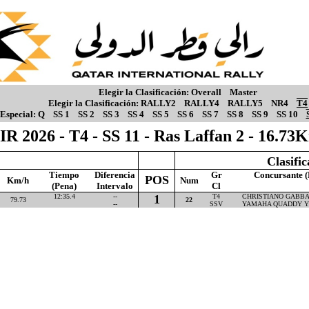
Elegir la Clasificación:
Overall
Master
Elegir la Clasificación:
RALLY2
RALLY4
RALLY5
NR4
T4
Especial:
Q
SS 1
SS 2
SS 3
SS 4
SS 5
SS 6
SS 7
SS 8
SS 9
SS 10
IR 2026 - T4 - SS 11 - Ras Laffan 2 - 16.73
Clasifi
Tiempo
Diferencia
Gr
Concursante (
POS
Km/h
Num
(Pena)
Intervalo
Cl
12:35.4
--
1
T4
CHRISTIANO GABBAR
79.73
22
--
SSV
YAMAHA QUADDY Y