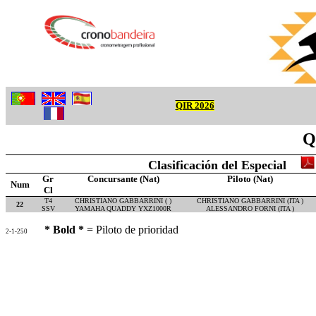
QIR 2026
Q
Clasificación del Especial
Gr
Concursante (Nat)
Piloto (Nat)
Num
Cl
T4
CHRISTIANO GABBARRINI ( )
CHRISTIANO GABBARRINI (ITA )
22
SSV
YAMAHA QUADDY YXZ1000R
ALESSANDRO FORNI (ITA )
* Bold *
= Piloto de prioridad
2-1-250