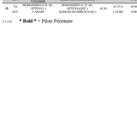
YXZ1000R
MOHAMMED A.N. AL-
MOHAMMED A. N. AL-
T4
21:37.0
10:0
19
ATTEYA ( )
ATTEYA (QAT )
45.91
SSV
CANAM
ALEKSEI KUZMICH (UAE )
( 10:00)
9:00
* Bold *
= Pilote Prioritaire
3-1-110