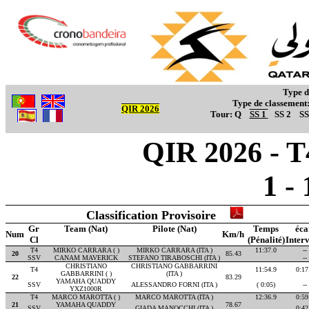
Type d
Type de classement
QIR 2026
Tour:
Q
SS 1
SS 2
SS
QIR 2026 - T4
1 -
Classification Provisoire
Gr
Team (Nat)
Pilote (Nat)
Temps
éca
Num
Km/h
Cl
(Pénalité)
Interv
T4
MIRKO CARRARA ( )
MIRKO CARRARA (ITA )
11:37.0
--
20
85.43
SSV
CANAM MAVERICK
STEFANO TIRABOSCHI (ITA )
--
CHRISTIANO
CHRISTIANO GABBARRINI
T4
11:54.9
0:17
GABBARRINI ( )
(ITA )
22
83.29
YAMAHA QUADDY
SSV
ALESSANDRO FORNI (ITA )
( 0:05)
--
YXZ1000R
T4
MARCO MAROTTA ( )
MARCO MAROTTA (ITA )
12:36.9
0:59
21
YAMAHA QUADDY
78.67
SSV
GIADA MANOCCHI (ITA )
0:42