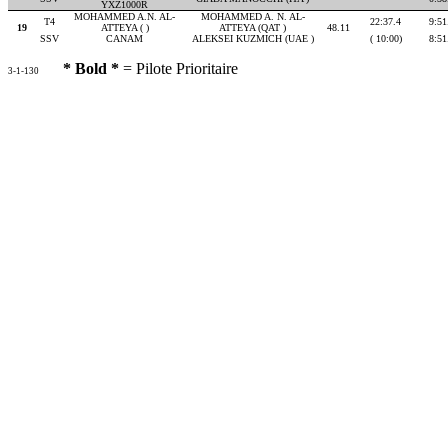
YXZ1000R
MOHAMMED A.N. AL-
MOHAMMED A. N. AL-
T4
22:37.4
9:51
19
ATTEYA ( )
ATTEYA (QAT )
48.11
SSV
CANAM
ALEKSEI KUZMICH (UAE )
( 10:00)
8:51
* Bold *
= Pilote Prioritaire
3-1-130