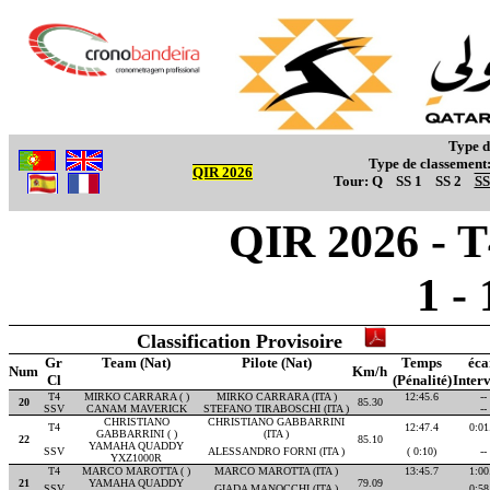
Type d
Type de classement
QIR 2026
Tour:
Q
SS 1
SS 2
SS
QIR 2026 - T
1 -
Classification Provisoire
Gr
Team (Nat)
Pilote (Nat)
Temps
éca
Num
Km/h
Cl
(Pénalité)
Interv
T4
MIRKO CARRARA ( )
MIRKO CARRARA (ITA )
12:45.6
--
20
85.30
SSV
CANAM MAVERICK
STEFANO TIRABOSCHI (ITA )
--
CHRISTIANO
CHRISTIANO GABBARRINI
T4
12:47.4
0:01
GABBARRINI ( )
(ITA )
22
85.10
YAMAHA QUADDY
SSV
ALESSANDRO FORNI (ITA )
( 0:10)
--
YXZ1000R
T4
MARCO MAROTTA ( )
MARCO MAROTTA (ITA )
13:45.7
1:00
21
YAMAHA QUADDY
79.09
SSV
GIADA MANOCCHI (ITA )
0:58