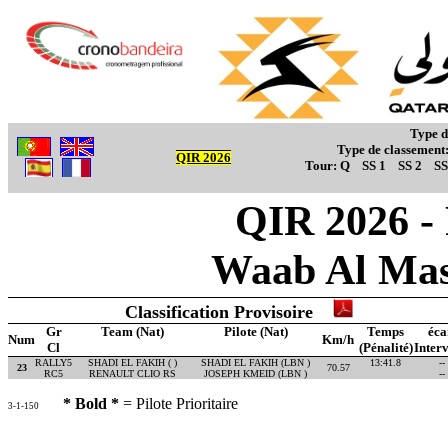
Type d
Type de classement
QIR 2026
Tour:
Q
SS 1
SS 2
SS
QIR 2026 -
Waab Al Mas
Classification Provisoire
Gr
Team (Nat)
Pilote (Nat)
Temps
éca
Num
Km/h
Cl
(Pénalité)
Interv
RALLY5
SHADI EL FAKIH ( )
SHADI EL FAKIH (LBN )
13:41.8
--
23
70.57
RC5
RENAULT CLIO RS
JOSEPH KMEID (LBN )
--
* Bold *
= Pilote Prioritaire
3-1-150