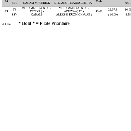
20
73.44
SSV
CANAM MAVERICK
STEFANO TIRABOSCHI (ITA )
0:31
MOHAMMED A.N. AL-
MOHAMMED A. N. AL-
T4
22:07.8
10:0
19
ATTEYA ( )
ATTEYA (QAT )
43.68
SSV
CANAM
ALEKSEI KUZMICH (UAE )
( 10:00)
8:58
* Bold *
= Pilote Prioritaire
3-1-150