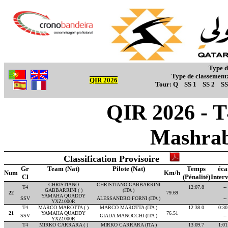
Type d
Type de classement
QIR 2026
Tour:
Q
SS 1
SS 2
SS
QIR 2026 - T
Mashrab
Classification Provisoire
Gr
Team (Nat)
Pilote (Nat)
Temps
éca
Num
Km/h
Cl
(Pénalité)
Interv
CHRISTIANO
CHRISTIANO GABBARRINI
T4
12:07.8
--
GABBARRINI ( )
(ITA )
22
79.69
YAMAHA QUADDY
SSV
ALESSANDRO FORNI (ITA )
--
YXZ1000R
T4
MARCO MAROTTA ( )
MARCO MAROTTA (ITA )
12:38.0
0:30
21
YAMAHA QUADDY
76.51
SSV
GIADA MANOCCHI (ITA )
--
YXZ1000R
T4
MIRKO CARRARA ( )
MIRKO CARRARA (ITA )
13:09.7
1:01