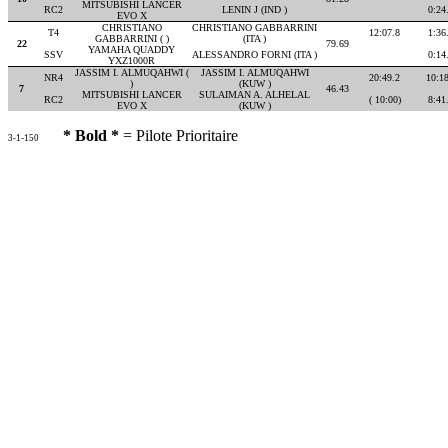
MITSUBISHI LANCER
RC2
LENIN J (IND )
0:24
EVO X
CHRISTIANO
CHRISTIANO GABBARRINI
T4
12:07.8
1:36
GABBARRINI ( )
(ITA )
22
79.69
YAMAHA QUADDY
SSV
ALESSANDRO FORNI (ITA )
0:14
YXZ1000R
JASSIM I. ALMUQAHWI (
JASSIM I. ALMUQAHWI
NR4
20:49.2
10:18
)
(KUW )
7
46.43
MITSUBISHI LANCER
SULAIMAN A. ALHELAL
RC2
( 10:00)
8:41
EVO X
(KUW )
* Bold *
= Pilote Prioritaire
3-1-150