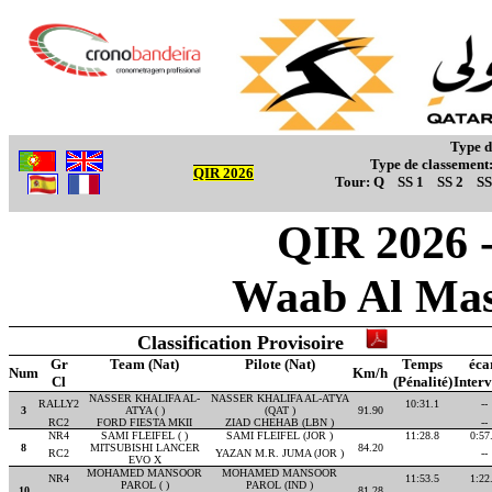
Type d
Type de classement
QIR 2026
Tour:
Q
SS 1
SS 2
SS
QIR 2026 -
Waab Al Mas
Classification Provisoire
Gr
Team (Nat)
Pilote (Nat)
Temps
éca
Num
Km/h
Cl
(Pénalité)
Interv
NASSER KHALIFA AL-
NASSER KHALIFA AL-ATYA
RALLY2
10:31.1
--
3
ATYA ( )
(QAT )
91.90
RC2
FORD FIESTA MKII
ZIAD CHEHAB (LBN )
--
NR4
SAMI FLEIFEL ( )
SAMI FLEIFEL (JOR )
11:28.8
0:57
8
MITSUBISHI LANCER
84.20
RC2
YAZAN M.R. JUMA (JOR )
--
EVO X
MOHAMED MANSOOR
MOHAMED MANSOOR
NR4
11:53.5
1:22
PAROL ( )
PAROL (IND )
10
81.28