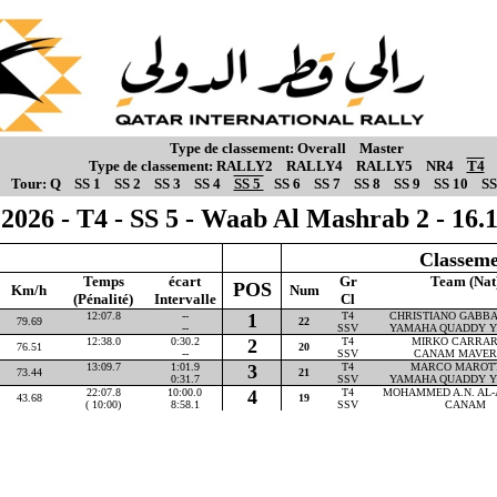
Type de classement:
Overall
Master
Type de classement:
RALLY2
RALLY4
RALLY5
NR4
T4
Tour:
Q
SS 1
SS 2
SS 3
SS 4
SS 5
SS 6
SS 7
SS 8
SS 9
SS 10
SS
2026 - T4 - SS 5 - Waab Al Mashrab 2 - 16
Classeme
Temps
écart
Gr
Team (Nat
POS
Km/h
Num
(Pénalité)
Intervalle
Cl
12:07.8
--
1
T4
CHRISTIANO GABBAR
79.69
22
--
SSV
YAMAHA QUADDY Y
12:38.0
0:30.2
2
T4
MIRKO CARRARA
76.51
20
--
SSV
CANAM MAVER
13:09.7
1:01.9
3
T4
MARCO MAROTTA
73.44
21
0:31.7
SSV
YAMAHA QUADDY Y
22:07.8
10:00.0
4
T4
MOHAMMED A.N. AL-A
43.68
19
( 10:00)
8:58.1
SSV
CANAM