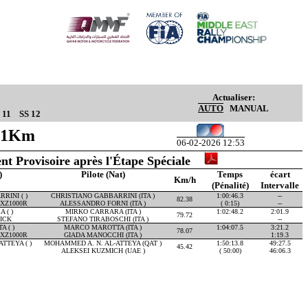
Actualiser:
AUTO
MANUAL
 11
SS 12
.11Km
06-02-2026 12:53
nt Provisoire après l'Étape Spéciale
)
Pilote (Nat)
Temps
écart
Km/h
(Pénalité)
Intervalle
RINI ( )
CHRISTIANO GABBARRINI (ITA )
1:00:46.3
--
82.38
XZ1000R
ALESSANDRO FORNI (ITA )
( 0:15)
--
 ( )
MIRKO CARRARA (ITA )
1:02:48.2
2:01.9
79.72
ICK
STEFANO TIRABOSCHI (ITA )
--
 ( )
MARCO MAROTTA (ITA )
1:04:07.5
3:21.2
78.07
XZ1000R
GIADA MANOCCHI (ITA )
1:19.3
TTEYA ( )
MOHAMMED A. N. AL-ATTEYA (QAT )
1:50:13.8
49:27.5
45.42
ALEKSEI KUZMICH (UAE )
( 50:00)
46:06.3