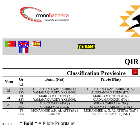
QIR 2026
QIR 
Classification Provisoire
Gr
Team (Nat)
Pilote (Nat)
Num
Cl
T4
CHRISTIANO GABBARRINI ( )
CHRISTIANO GABBARRINI (ITA )
22
SSV
YAMAHA QUADDY YXZ1000R
ALESSANDRO FORNI (ITA )
T4
MARCO MAROTTA ( )
MARCO MAROTTA (ITA )
21
SSV
YAMAHA QUADDY YXZ1000R
GIADA MANOCCHI (ITA )
T4
MIRKO CARRARA ( )
MIRKO CARRARA (ITA )
20
SSV
CANAM MAVERICK
STEFANO TIRABOSCHI (ITA )
T4
MOHAMMED A.N. AL-ATTEYA ( )
MOHAMMED A. N. AL-ATTEYA (QAT )
19
SSV
CANAM
ALEKSEI KUZMICH (UAE )
* Bold *
= Pilote Prioritaire
3-1-150