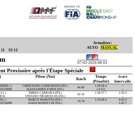
Actualiser:
AUTO
MANUAL
 11
SS 12
Km
07-02-2026 08:03
nt Provisoire après l'Étape Spéciale
)
Pilote (Nat)
Temps
écart
Km/h
(Pénalité)
Intervalle
RINI ( )
CHRISTIANO GABBARRINI (ITA )
1:28:58.4
--
84.00
XZ1000R
ALESSANDRO FORNI (ITA )
( 0:15)
--
 ( )
MIRKO CARRARA (ITA )
1:30:57.7
1:59.3
82.16
ICK
STEFANO TIRABOSCHI (ITA )
--
 ( )
MARCO MAROTTA (ITA )
1:33:40.4
4:42.0
79.78
XZ1000R
GIADA MANOCCHI (ITA )
2:42.7