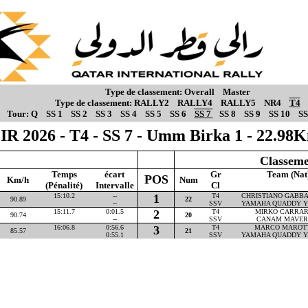
Type de classement:
Overall
Master
Type de classement:
RALLY2
RALLY4
RALLY5
NR4
T4
Tour:
Q
SS 1
SS 2
SS 3
SS 4
SS 5
SS 6
SS 7
SS 8
SS 9
SS 10
SS
IR 2026 - T4 - SS 7 - Umm Birka 1 - 22.98
Classeme
Temps
écart
Gr
Team (Nat
POS
Km/h
Num
(Pénalité)
Intervalle
Cl
15:10.2
--
1
T4
CHRISTIANO GABBAR
90.89
22
--
SSV
YAMAHA QUADDY Y
15:11.7
0:01.5
2
T4
MIRKO CARRARA
90.74
20
--
SSV
CANAM MAVER
16:06.8
0:56.6
3
T4
MARCO MAROTTA
85.57
21
0:55.1
SSV
YAMAHA QUADDY Y