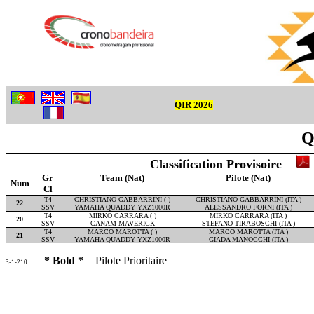
QIR 2026
Q
Classification Provisoire
Gr
Team (Nat)
Pilote (Nat)
Num
Cl
T4
CHRISTIANO GABBARRINI ( )
CHRISTIANO GABBARRINI (ITA )
22
SSV
YAMAHA QUADDY YXZ1000R
ALESSANDRO FORNI (ITA )
T4
MIRKO CARRARA ( )
MIRKO CARRARA (ITA )
20
SSV
CANAM MAVERICK
STEFANO TIRABOSCHI (ITA )
T4
MARCO MAROTTA ( )
MARCO MAROTTA (ITA )
21
SSV
YAMAHA QUADDY YXZ1000R
GIADA MANOCCHI (ITA )
* Bold *
= Pilote Prioritaire
3-1-210