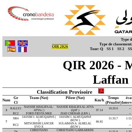
Type d
Type de classement
QIR 2026
Tour:
Q
SS 1
SS 2
SS
QIR 2026 - M
Laffan
Classification Provisoire
Gr
Team (Nat)
Pilote (Nat)
Temps
éca
Num
Km/h
Cl
(Pénalité)
Interv
NASSER KHALIFA AL-
NASSER KHALIFA AL-ATYA
RALLY2
10:20.0
--
3
ATYA ( )
(QAT )
97.14
RC2
FORD FIESTA MKII
ZIAD CHEHAB (LBN )
--
JASSIM I. ALMUQAHWI (
JASSIM I. ALMUQAHWI
NR4
11:33.7
1:13
)
(KUW )
7
86.82
MITSUBISHI LANCER
SULAIMAN A. ALHELAL
RC2
--
EVO X
(KUW )
CHRISTIANO
CHRISTIANO GABBARRINI
T4
11:55.6
1:35