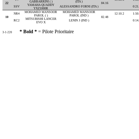
GABBARRINI ( )
(ITA )
22
84.16
YAMAHA QUADDY
SSV
ALESSANDRO FORNI (ITA )
0:21
YXZ1000R
MOHAMED MANSOOR
MOHAMED MANSOOR
NR4
12:10.2
1:50
PAROL ( )
PAROL (IND )
10
82.48
MITSUBISHI LANCER
RC2
LENIN J (IND )
0:14
EVO X
* Bold *
= Pilote Prioritaire
3-1-220