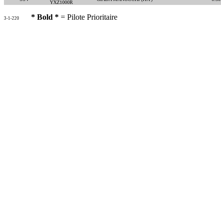
YXZ1000R
* Bold *
= Pilote Prioritaire
3-1-220