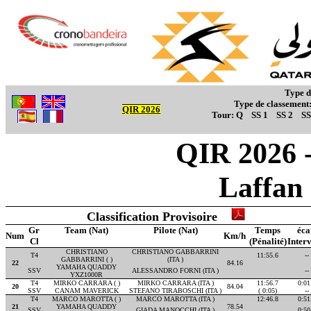
Type d
Type de classement
QIR 2026
Tour:
Q
SS 1
SS 2
SS
QIR 2026 -
Laffan
Classification Provisoire
Gr
Team (Nat)
Pilote (Nat)
Temps
éca
Num
Km/h
Cl
(Pénalité)
Interv
CHRISTIANO
CHRISTIANO GABBARRINI
T4
11:55.6
--
GABBARRINI ( )
(ITA )
22
84.16
YAMAHA QUADDY
SSV
ALESSANDRO FORNI (ITA )
--
YXZ1000R
T4
MIRKO CARRARA ( )
MIRKO CARRARA (ITA )
11:56.7
0:01
20
84.04
SSV
CANAM MAVERICK
STEFANO TIRABOSCHI (ITA )
( 0:05)
--
T4
MARCO MAROTTA ( )
MARCO MAROTTA (ITA )
12:46.8
0:51
21
YAMAHA QUADDY
78.54
SSV
GIADA MANOCCHI (ITA )
0:50