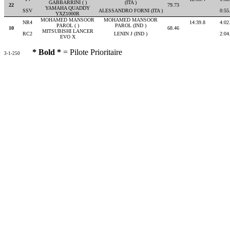
GABBARRINI ( )
(ITA )
22
79.73
YAMAHA QUADDY
SSV
ALESSANDRO FORNI (ITA )
0:55
YXZ1000R
MOHAMED MANSOOR
MOHAMED MANSOOR
NR4
14:39.8
4:02
PAROL ( )
PAROL (IND )
10
68.46
MITSUBISHI LANCER
RC2
LENIN J (IND )
2:04
EVO X
* Bold *
= Pilote Prioritaire
3-1-250