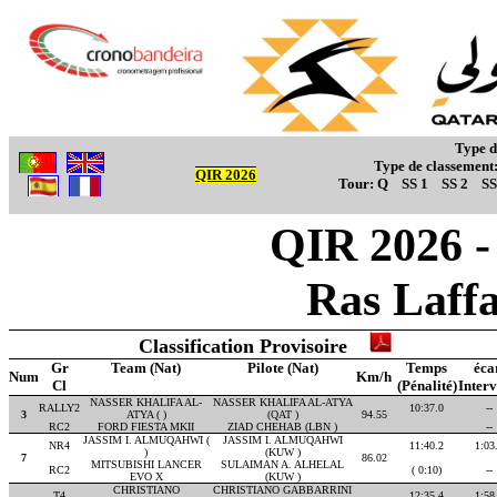
Type d
Type de classement
QIR 2026
Tour:
Q
SS 1
SS 2
SS
QIR 2026 - 
Ras Laff
Classification Provisoire
Gr
Team (Nat)
Pilote (Nat)
Temps
éca
Num
Km/h
Cl
(Pénalité)
Interv
NASSER KHALIFA AL-
NASSER KHALIFA AL-ATYA
RALLY2
10:37.0
--
3
ATYA ( )
(QAT )
94.55
RC2
FORD FIESTA MKII
ZIAD CHEHAB (LBN )
--
JASSIM I. ALMUQAHWI (
JASSIM I. ALMUQAHWI
NR4
11:40.2
1:03
)
(KUW )
7
86.02
MITSUBISHI LANCER
SULAIMAN A. ALHELAL
RC2
( 0:10)
--
EVO X
(KUW )
CHRISTIANO
CHRISTIANO GABBARRINI
T4
12:35.4
1:58