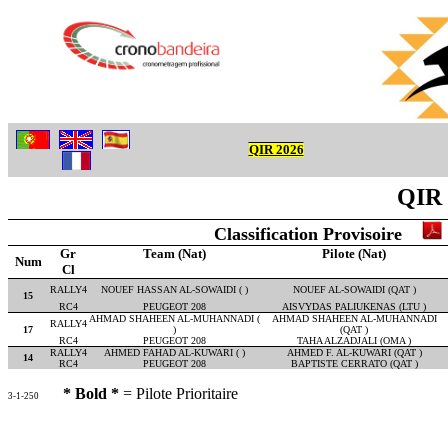
QIR 2026
QIR 
Classification Provisoire
Gr
Team (Nat)
Pilote (Nat)
Num
Cl
RALLY4
NOUEF HASSAN AL-SOWAIDI ( )
NOUEF AL-SOWAIDI (QAT )
15
RC4
PEUGEOT 208
AISVYDAS PALIUKENAS (LTU )
AHMAD SHAHEEN AL-MUHANNADI (
AHMAD SHAHEEN AL-MUHANNADI
RALLY4
17
)
(QAT )
RC4
PEUGEOT 208
TAHA ALZADJALI (OMA )
RALLY4
AHMED FAHAD AL-KUWARI ( )
AHMED F. AL-KUWARI (QAT )
14
RC4
PEUGEOT 208
BAPTISTE CERRATO (QAT )
* Bold *
= Pilote Prioritaire
3-1-250