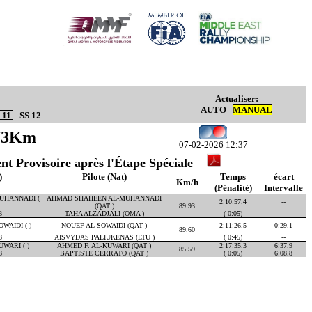
Actualiser:
AUTO
MANUAL
 11
SS 12
.73Km
07-02-2026 12:37
nt Provisoire après l'Étape Spéciale
)
Pilote (Nat)
Temps
écart
Km/h
(Pénalité)
Intervalle
UHANNADI (
AHMAD SHAHEEN AL-MUHANNADI
2:10:57.4
--
(QAT )
89.93
8
TAHA ALZADJALI (OMA )
( 0:05)
--
WAIDI ( )
NOUEF AL-SOWAIDI (QAT )
2:11:26.5
0:29.1
89.60
8
AISVYDAS PALIUKENAS (LTU )
( 0:45)
--
WARI ( )
AHMED F. AL-KUWARI (QAT )
2:17:35.3
6:37.9
85.59
8
BAPTISTE CERRATO (QAT )
( 0:05)
6:08.8