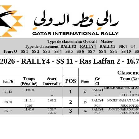
Type de classement:
Overall
Master
Type de classement:
RALLY2
RALLY4
RALLY5
NR4
T4
Tour:
Q
SS 1
SS 2
SS 3
SS 4
SS 5
SS 6
SS 7
SS 8
SS 9
SS 10
SS
2026 - RALLY4 - SS 11 - Ras Laffan 2 - 16
Classeme
Temps
écart
Gr
Team (Nat
POS
Km/h
Num
(Pénalité)
Intervalle
Cl
AHMAD SHAHEEN AL-M
11:00.9
--
RALLY4
1
91.13
17
)
--
RC4
PEUGEOT 20
11:10.1
0:09.2
RALLY4
NOUEF HASSAN AL-SO
2
89.88
15
( 0:05)
--
RC4
PEUGEOT 20
11:40.6
0:39.7
3
RALLY4
AHMED FAHAD AL-KU
85.97
14
0:30.5
RC4
PEUGEOT 20