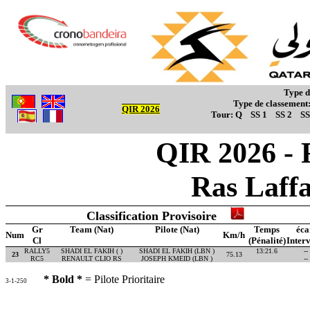
Type d
Type de classement
QIR 2026
Tour:
Q
SS 1
SS 2
SS
QIR 2026 - 
Ras Laff
Classification Provisoire
Gr
Team (Nat)
Pilote (Nat)
Temps
éca
Num
Km/h
Cl
(Pénalité)
Interv
RALLY5
SHADI EL FAKIH ( )
SHADI EL FAKIH (LBN )
13:21.6
--
23
75.13
RC5
RENAULT CLIO RS
JOSEPH KMEID (LBN )
--
* Bold *
= Pilote Prioritaire
3-1-250