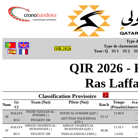
Type d
Type de classement
QIR 2026
Tour:
Q
SS 1
SS 2
SS
QIR 2026 - 
Ras Laff
Classification Provisoire
Gr
Team (Nat)
Pilote (Nat)
Temps
éca
Num
Km/h
Cl
(Pénalité)
Interv
NOUEF HASSAN AL-
RALLY4
NOUEF AL-SOWAIDI (QAT )
11:00.9
--
SOWAIDI ( )
15
91.13
AISVYDAS PALIUKENAS
RC4
PEUGEOT 208
--
(LTU )
AHMAD SHAHEEN AL-
AHMAD SHAHEEN AL-
RALLY4
11:10.1
0:09
MUHANNADI ( )
MUHANNADI (QAT )
17
89.88
RC4
PEUGEOT 208
TAHA ALZADJALI (OMA )
( 0:05)
--