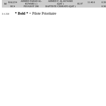
AHMED FAHAD AL-
AHMED F. AL-KUWARI
RALLY4
11:40.6
0:39
14
KUWARI ( )
(QAT )
85.97
RC4
PEUGEOT 208
BAPTISTE CERRATO (QAT )
0:30
* Bold *
= Pilote Prioritaire
3-1-250