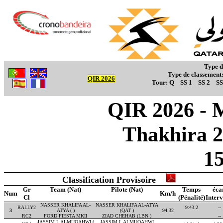
Type d
Type de classement
QIR 2026
Tour:
Q
SS 1
SS 2
SS
QIR 2026 - M
Thakhira 2
1
Classification Provisoire
Gr
Team (Nat)
Pilote (Nat)
Temps
éca
Num
Km/h
Cl
(Pénalité)
Interv
NASSER KHALIFA AL-
NASSER KHALIFA AL-ATYA
RALLY2
9:43.2
--
3
ATYA ( )
(QAT )
94.32
RC2
FORD FIESTA MKII
ZIAD CHEHAB (LBN )
--
JASSIM I. ALMUQAHWI (
JASSIM I. ALMUQAHWI