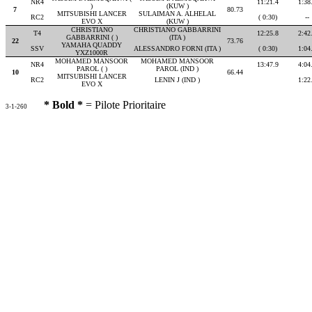
NR4
11:21.4
1:38
)
(KUW )
7
80.73
MITSUBISHI LANCER
SULAIMAN A. ALHELAL
RC2
( 0:30)
--
EVO X
(KUW )
CHRISTIANO
CHRISTIANO GABBARRINI
T4
12:25.8
2:42
GABBARRINI ( )
(ITA )
22
73.76
YAMAHA QUADDY
SSV
ALESSANDRO FORNI (ITA )
( 0:30)
1:04
YXZ1000R
MOHAMED MANSOOR
MOHAMED MANSOOR
NR4
13:47.9
4:04
PAROL ( )
PAROL (IND )
10
66.44
MITSUBISHI LANCER
RC2
LENIN J (IND )
1:22
EVO X
* Bold *
= Pilote Prioritaire
3-1-260