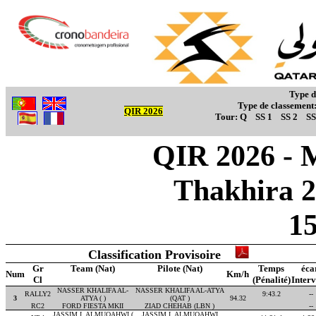
Type d
Type de classement
QIR 2026
Tour:
Q
SS 1
SS 2
SS
QIR 2026 - M
Thakhira 2
1
Classification Provisoire
Gr
Team (Nat)
Pilote (Nat)
Temps
éca
Num
Km/h
Cl
(Pénalité)
Interv
NASSER KHALIFA AL-
NASSER KHALIFA AL-ATYA
RALLY2
9:43.2
--
3
ATYA ( )
(QAT )
94.32
RC2
FORD FIESTA MKII
ZIAD CHEHAB (LBN )
--
JASSIM I. ALMUQAHWI (
JASSIM I. ALMUQAHWI