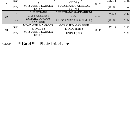
NR4
11:21.4
1:38
)
(KUW )
7
80.73
MITSUBISHI LANCER
SULAIMAN A. ALHELAL
RC2
( 0:30)
--
EVO X
(KUW )
CHRISTIANO
CHRISTIANO GABBARRINI
T4
12:25.8
2:42
GABBARRINI ( )
(ITA )
22
73.76
YAMAHA QUADDY
SSV
ALESSANDRO FORNI (ITA )
( 0:30)
1:04
YXZ1000R
MOHAMED MANSOOR
MOHAMED MANSOOR
NR4
13:47.9
4:04
PAROL ( )
PAROL (IND )
10
66.44
MITSUBISHI LANCER
RC2
LENIN J (IND )
1:22
EVO X
* Bold *
= Pilote Prioritaire
3-1-260